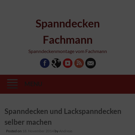
Spanndecken
Fachmann
Spanndeckenmontage vom Fachmann
MENU
Skip
Spanndecken und Lackspanndecken
to
content
selber machen
Posted on
18. November 2014
by
Andreas