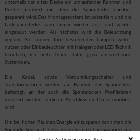
unterhalb der alten Decke ein umlaufender Rahmen und
Profile montiert mit dem die Spanndecke nachher
gespannt wird. Das Montagesystem ist patentiert und die
Lackspanndecke kann immer wieder aus- und wieder
eingebaut werden. Als nächstes wird die Beleuchtung
geplant. Sie können Ihre bestehenden Lampen weiter
nutzen oder Einbauleuchten mit Halogen oder LED Technik
benutzen, ich biete Ihnen dafür gern ansprechende
Systeme an.
Die Kabel, sowie Verdunklungsschalter und
Transformatoren werden am Rahmen der Spanndecke
befestigt, an der auch die Spanndecken Profilleisten
montiert werden, in die im Anschluss die Decke montiert
wird.
Um bei hohen Räumen Energie einzusparen kann man die
Spanndecken auch tiefer montieren, da Lackspanndecken
isolierend sind. Eine spezielle Unterkonstruktion ist dafür
Cookie-Zustimmung verwalten