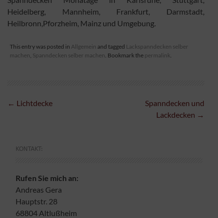
Heidelberg, Mannheim, Frankfurt, Darmstadt,
Heilbronn,Pforzheim, Mainz und Umgebung.
This entry was posted in
Allgemein
and tagged
Lackspanndecken selber
machen
,
Spanndecken selber machen
. Bookmark the
permalink
.
Post
←
Lichtdecke
Spanndecken und
navigation
Lackdecken
→
KONTAKT:
Rufen Sie mich an:
Andreas Gera
Hauptstr. 28
68804 Altlußheim