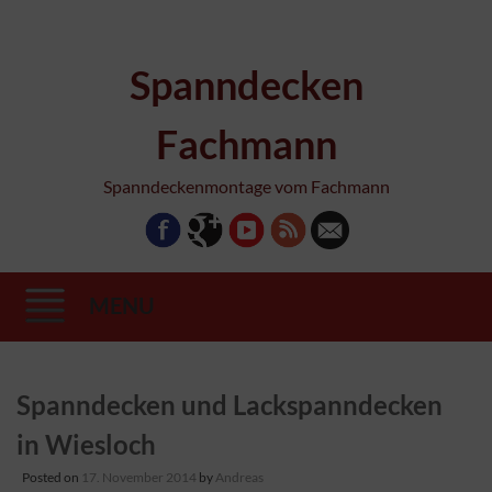
Spanndecken
Fachmann
Spanndeckenmontage vom Fachmann
MENU
Skip
Spanndecken und Lackspanndecken
to
content
in Wiesloch
Posted on
17. November 2014
by
Andreas